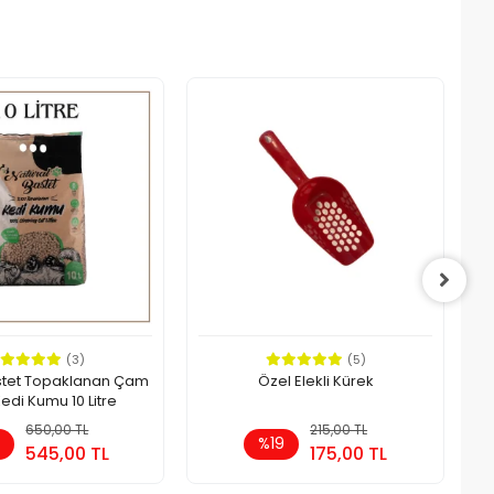
(3)
(5)
stet Topaklanan Çam
Özel Elekli Kürek
Kedi Kumu 10 Litre
650,00 TL
Sepete Ekle
215,00 TL
Sepete Ekle
6
%19
545,00 TL
175,00 TL
Adet