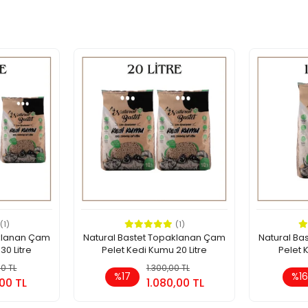
(1)
(1)
aklanan Çam
Natural Bastet Topaklanan Çam
Natural Ba
30 Litre
Pelet Kedi Kumu 20 Litre
Pelet 
00 TL
epete Ekle
1.300,00 TL
Sepete Ekle
%17
%1
,00 TL
1.080,00 TL
Adet
Adet