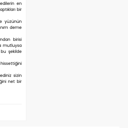
kedilerin en
ptıkları bir
 ve yüzünün
nsanım deme
ndan birisi
da mutluysa
bu şekilde
hissettiğini
diniz sizin
ini net bir