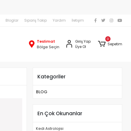
Bloglar
Sipariş Takip
Yardım
İletişim
₺ ve üzeri Ücretsiz Kargo!
2000₺ ve üzeri Ü
0
Teslimat
Giriş Yap
Sepetim
Bölge Seçin
Üye Ol
Kategoriler
BLOG
En Çok Okunanlar
Kedi Astrolojisi