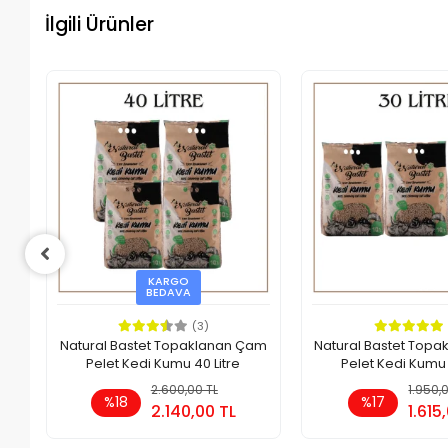
İlgili Ürünler
KARGO
BEDAVA
(3)
am
Natural Bastet Topaklanan Çam
Natural Bastet Top
Pelet Kedi Kumu 40 Litre
Pelet Kedi Kumu 
e
2.600,00 TL
Sepete Ekle
1.950,
S
%18
%17
2.140,00 TL
1.615
Adet
Adet