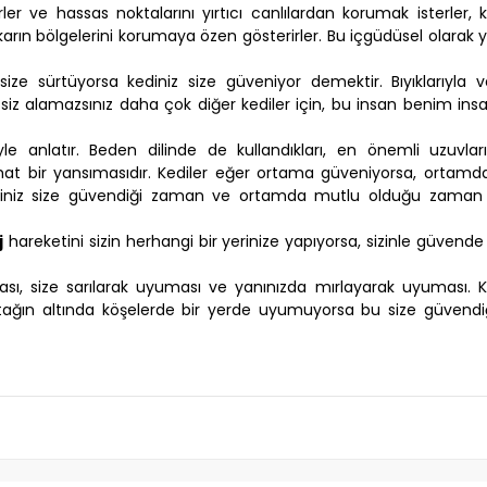
rler ve hassas noktalarını yırtıcı canlılardan korumak isterler, 
karın bölgelerini korumaya özen gösterirler. Bu içgüdüsel olarak ya
ı size sürtüyorsa kediniz size güveniyor demektir. Bıyıklarıyla
arı siz alamazsınız daha çok diğer kediler için, bu insan benim i
le anlatır. Beden dilinde de kullandıkları, en önemli uzuvları
 rahat bir yansımasıdır. Kediler eğer ortama güveniyorsa, ortam
diniz size güvendiği zaman ve ortamda mutlu olduğu zaman 
j
hareketini sizin herhangi bir yerinize yapıyorsa, sizinle güvende 
uması, size sarılarak uyuması ve yanınızda mırlayarak uyuması. Ke
atağın altında köşelerde bir yerde uyumuyorsa bu size güvendiğ