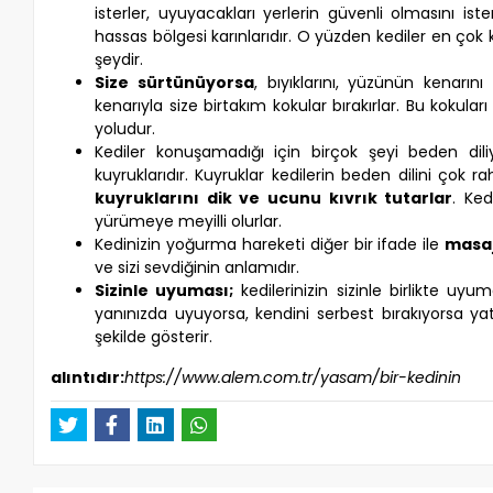
isterler, uyuyacakları yerlerin güvenli olmasını iste
hassas bölgesi karınlarıdır. O yüzden kediler en çok 
şeydir.
Size sürtünüyorsa
, bıyıklarını, yüzünün kenarın
kenarıyla size birtakım kokular bırakırlar. Bu kokul
yoludur.
Kediler konuşamadığı için birçok şeyi beden diliy
kuyruklarıdır. Kuyruklar kedilerin beden dilini çok
kuyruklarını dik ve ucunu kıvrık tutarlar
. Ke
yürümeye meyilli olurlar.
Kedinizin yoğurma hareketi diğer bir ifade ile
masa
ve sizi sevdiğinin anlamıdır.
Sizinle uyuması;
kedilerinizin sizinle birlikte uy
yanınızda uyuyorsa, kendini serbest bırakıyorsa y
şekilde gösterir.
alıntıdır:
https://www.alem.com.tr/yasam/bir-kedinin