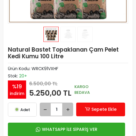
Natural Bastet Topaklanan Çam Pelet
Kedi Kumu 100 Litre
Ürün Kodu:
WRCK91VXHF
Stok:
20+
6.500,00 TL
%19
KARGO
5.250,00 TL
BEDAVA
indirim
Sepete Ekle
Adet
WHATSAPP İLE SİPARİŞ VER