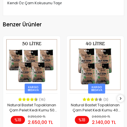
Kendi Öz Çam Kokusunu Taşır
Benzer Ürünler
KARGO
KARGO
BEDAVA
BEDAVA
(16)
(3)
Natural Bastet Topaklanan
Natural Bastet Topaklanan
Çam Pelet Kedi Kumu 50
Çam Pelet Kedi Kumu 40
Litre
Litre
3.250,00 TL
2.600,00 TL
%18
%18
2.650,00 TL
2.140,00 TL