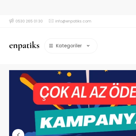
0530 265 01 30
info@enpatiks.com
retsiz Kargo!
2000₺ ve üzeri Ücretsiz Kar
Kategoriler