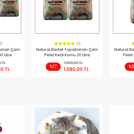
1)
(1)
klanan Çam
Natural Bastet Topaklanan Çam
Natural B
0 Litre
Pelet Kedi Kumu 20 Litre
Pelet
0 TL
pete Ekle
1.300,00 TL
Sepete Ekle
%17
%1
00 TL
1.080,00 TL
Adet
Ade