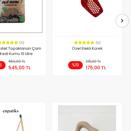
(3)
(5)
astet Topaklanan Çam
Özel Elekli Kürek
 Kedi Kumu 10 Litre
650,00 TL
Sepete Ekle
215,00 TL
Sepete Ekle
6
%19
545,00 TL
175,00 TL
t
Adet