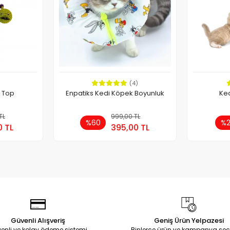
(4)
ü Top
Enpatiks Kedi Köpek Boyunluk
Ked
TL
pete Ekle
999,00 TL
Sepete Ekle
%60
%
0 TL
395,00 TL
Adet
Ade
Güvenli Alışveriş
Geniş Ürün Yelpazesi
enli ve kolay ödeme sistemi
Binlerce ürün ve kampanya seç