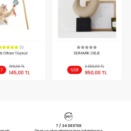
(1)
i Oltası Tüysüz
SERAMİK OBJE
199,00 TL
Sepete Ekle
2.250,00 TL
Sepete Ekle
27
%58
145,00 TL
950,00 TL
t
Adet
7 / 24 DESTEK
eneği
Öneri ve şikayetlerinizi bize iletebilirsiniz.