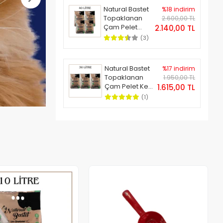
Natural Bastet
%18 indirim
Topaklanan
2.600,00 TL
Çam Pelet
2.140,00 TL
Kedi Kumu 40
(3)
Litre
Natural Bastet
%17 indirim
Topaklanan
1.950,00 TL
Çam Pelet Kedi
1.615,00 TL
Kumu 30 Litre
(1)