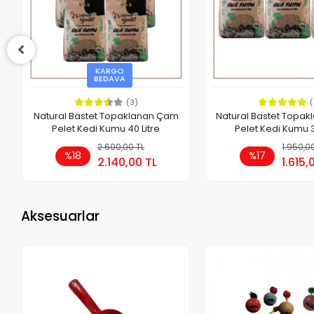
KARGO
BEDAVA
(3)
(
Natural Bastet Topaklanan Çam
Natural Bastet Topa
Pelet Kedi Kumu 40 Litre
Pelet Kedi Kumu 3
2.600,00 TL
Sepete Ekle
1.950,0
Se
%18
%17
2.140,00 TL
1.615,
Adet
Adet
Aksesuarlar