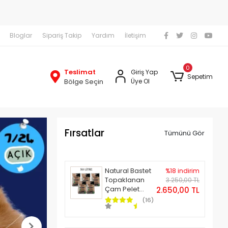
Bloglar
Sipariş Takip
Yardım
İletişim
 ve üzeri Ücretsiz Kargo!
2000₺ ve üzeri Üc
0
Teslimat
Giriş Yap
Sepetim
Bölge Seçin
Üye Ol
Fırsatlar
Tümünü Gör
Natural Bastet
%18 indirim
Topaklanan
3.250,00 TL
Çam Pelet
2.650,00 TL
Kedi Kumu 50
(16)
Litre