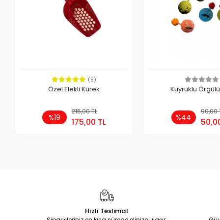
(5)
Özel Elekli Kürek
Kuyruklu Örgül
215,00 TL
Sepete Ekle
90,00 
Se
%19
%44
175,00 TL
50,0
Adet
Adet
Hızlı Teslimat
Siparişleriniz en kısa sürede elinize ulaşır.
Güv