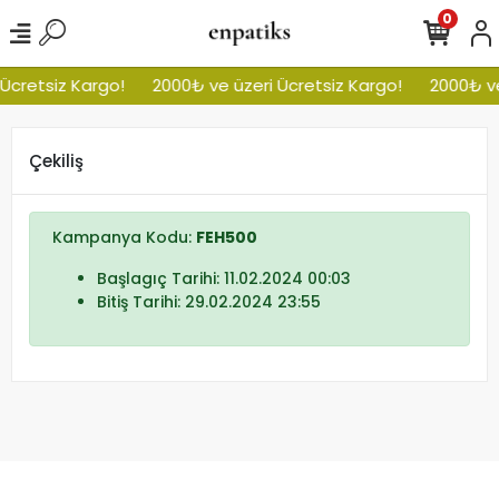
0
Ücretsiz Kargo!
2000₺ ve üzeri Ücretsiz Kargo!
2000₺ ve
Çekiliş
Kampanya Kodu:
FEH500
Başlagıç Tarihi: 11.02.2024 00:03
Bitiş Tarihi: 29.02.2024 23:55